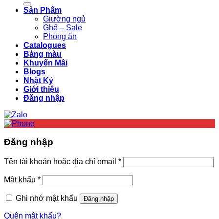
Sản Phẩm
Giường ngủ
Ghế – Sale
Phòng ăn
Catalogues
Bảng màu
Khuyến Mâi
Blogs
Nhật Ký
Giới thiệu
Đăng nhập
Đăng nhập
Bắt
Tên tài khoản hoặc địa chỉ email
*
buộc
Bắt
Mật khẩu
*
buộc
Ghi nhớ mật khẩu
Đăng nhập
Quên mật khẩu?