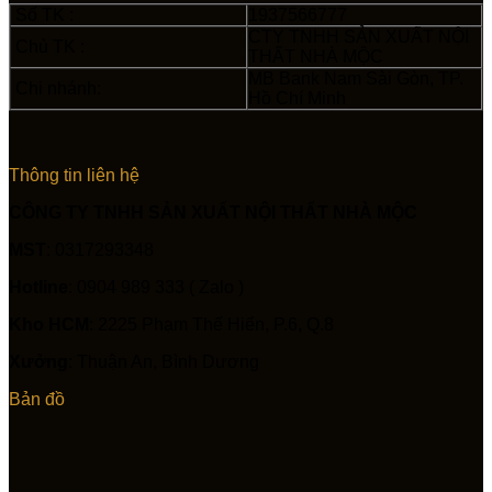
Số TK :
1937566777
CTY TNHH SẢN XUẤT NỘI
Chủ TK :
THẤT NHÀ MỘC
MB Bank Nam Sài Gòn, TP.
Chi nhánh:
Hồ Chí Minh
Thông tin liên hệ
CÔNG TY TNHH SẢN XUẤT NỘI THẤT NHÀ MỘC
MST
: 0317293348
Hotline
: 0904 989 333 ( Zalo )
Kho HCM
: 2225 Phạm Thế Hiển, P.6, Q.8
Xưởng
: Thuận An, Bình Dương
Bản đồ