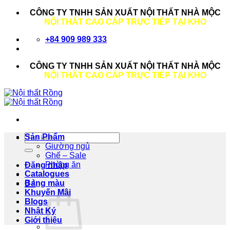
Bỏ
CÔNG TY TNHH SẢN XUẤT NỘI THẤT NHÀ MỘC
qua
NỘI THẤT CAO CẤP TRỰC TIẾP TẠI KHO
nội
+84 909 989 333
dung
CÔNG TY TNHH SẢN XUẤT NỘI THẤT NHÀ MỘC
NỘI THẤT CAO CẤP TRỰC TIẾP TẠI KHO
Tìm
Sản Phẩm
kiếm:
Giường ngủ
Ghế – Sale
Phòng ăn
Đăng nhập
Catalogues
Bảng màu
0
₫
Khuyến Mâi
Blogs
Nhật Ký
Giới thiệu