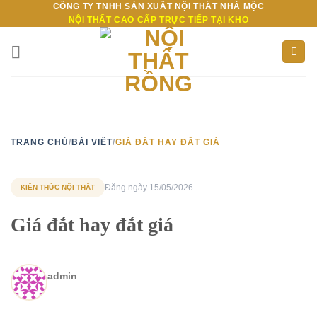
CÔNG TY TNHH SẢN XUẤT NỘI THẤT NHÀ MỘC
Bỏ
NỘI THẤT CAO CẤP TRỰC TIẾP TẠI KHO
qua
nội
dung
TRANG CHỦ
/
BÀI VIẾT
/
GIÁ ĐẮT HAY ĐẮT GIÁ
Đăng ngày 15/05/2026
KIẾN THỨC NỘI THẤT
Giá đắt hay đắt giá
admin