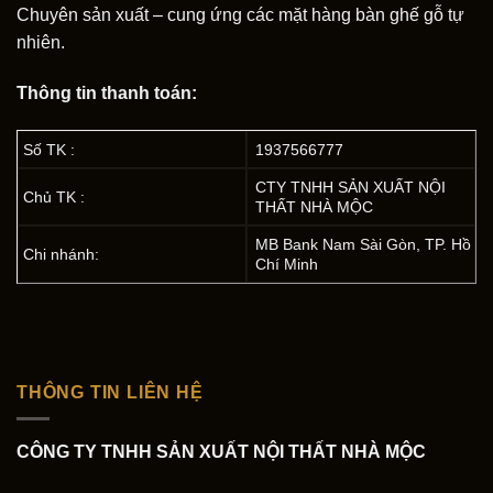
Chuyên sản xuất – cung ứng các mặt hàng bàn ghế gỗ tự
nhiên.
Thông tin thanh toán:
Số TK :
1937566777
CTY TNHH SẢN XUẤT NỘI
Chủ TK :
THẤT NHÀ MỘC
MB Bank Nam Sài Gòn, TP. Hồ
Chi nhánh:
Chí Minh
THÔNG TIN LIÊN HỆ
CÔNG TY TNHH SẢN XUẤT NỘI THẤT NHÀ MỘC