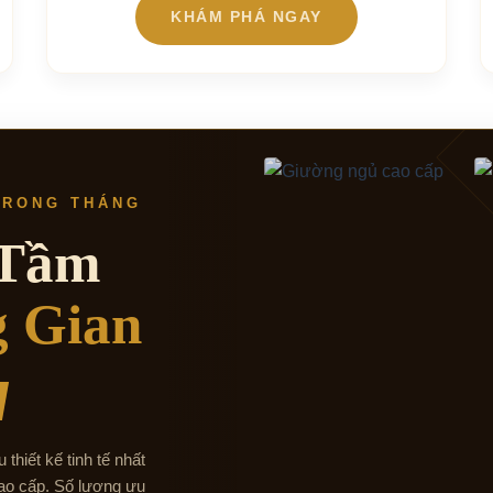
KHÁM PHÁ NGAY
TRONG THÁNG
 Tầm
 Gian
hiết kế tinh tế nhất
o cấp. Số lượng ưu