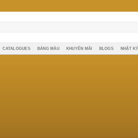
CATALOGUES
BẢNG MÀU
KHUYẾN MÂI
BLOGS
NHẬT K