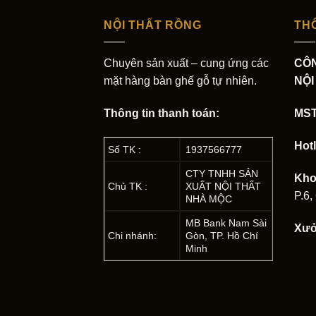
NỘI THẤT RỒNG
THÔ
Chuyên sản xuất – cung ứng các
CÔN
mặt hàng bàn ghế gỗ tự nhiên.
NỘI
Thông tin thanh toán:
MS
Hotl
Số TK :
1937566777
CTY TNHH SẢN
Kh
Chủ TK :
XUẤT NỘI THẤT
P.6,
NHÀ MỘC
MB Bank Nam Sài
Xư
Chi nhánh:
Gòn, TP. Hồ Chí
Minh