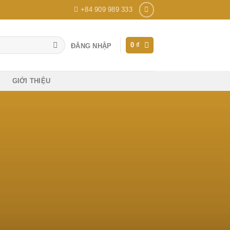
+84 909 989 333
0
₫
ĐĂNG NHẬP
Ý
GIỚI THIỆU