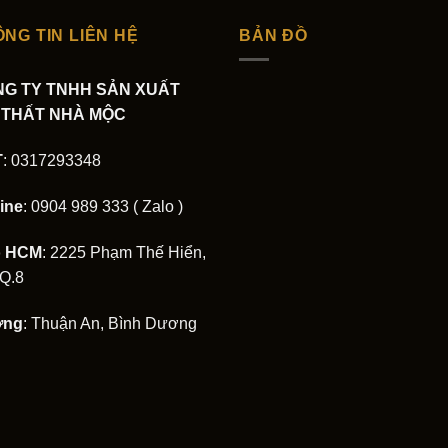
NG TIN LIÊN HỆ
BẢN ĐỒ
G TY TNHH SẢN XUẤT
 THẤT NHÀ MỘC
T
: 0317293348
ine
: 0904 989 333 ( Zalo )
o HCM
: 2225 Phạm Thế Hiển,
 Q.8
ởng
: Thuận An, Bình Dương