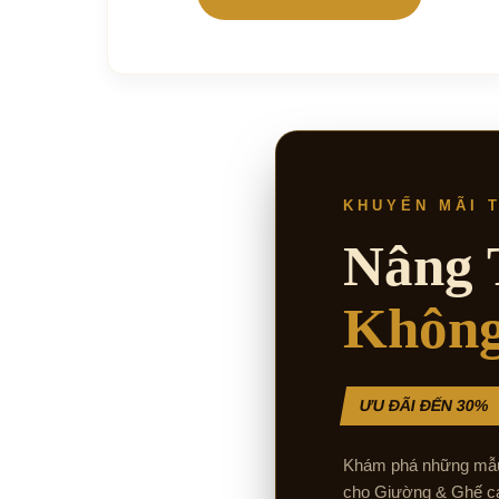
KHUYẾN MÃI 
Nâng
Không
ƯU ĐÃI ĐẾN 30%
Khám phá những mẫu t
cho Giường & Ghế ca