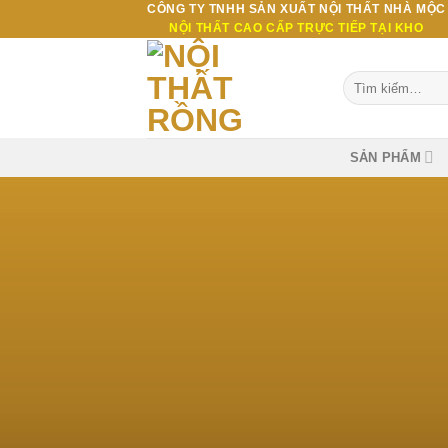
CÔNG TY TNHH SẢN XUẤT NỘI THẤT NHÀ MỘC
Bỏ
NỘI THẤT CAO CẤP TRỰC TIẾP TẠI KHO
qua
nội
Tìm
dung
kiếm:
SẢN PHẨM