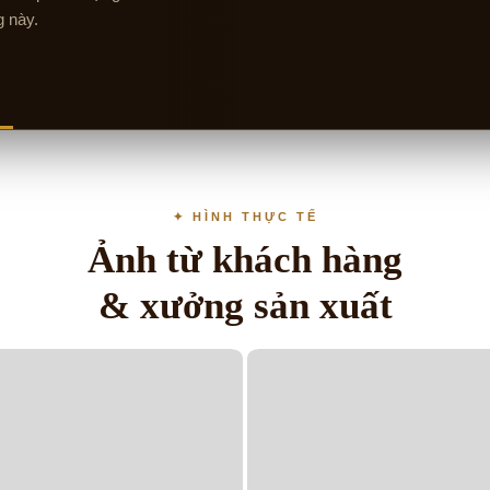
g này.
✦ HÌNH THỰC TẾ
Ảnh từ khách hàng
& xưởng sản xuất