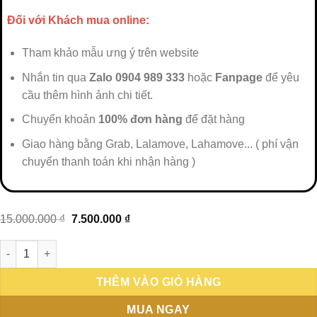
Đối với Khách mua online:
Tham khảo mẫu ưng ý trên website
Nhắn tin qua
Zalo 0904 989 333
hoặc
Fanpage
để yêu
cầu thêm hình ảnh chi tiết.
Chuyển khoản
100% đơn hàng
để đặt hàng
Giao hàng bằng Grab, Lalamove, Lahamove... ( phí vận
chuyển thanh toán khi nhận hàng )
Giá
Giá
15.000.000
₫
7.500.000
₫
gốc
hiện
là:
tại
Giường gỗ 002 số lượng
15.000.000 ₫.
là:
7.500.000 ₫.
THÊM VÀO GIỎ HÀNG
MUA NGAY