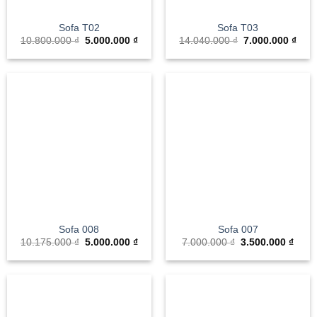
Sofa T02
Sofa T03
Giá
Giá
Giá
Giá
10.800.000
₫
5.000.000
₫
14.040.000
₫
7.000.000
₫
gốc
hiện
gốc
hiện
là:
tại
là:
tại
10.800.000 ₫.
là:
14.040.000 ₫.
là:
5.000.000 ₫.
7.00
Sofa 008
Sofa 007
Giá
Giá
Giá
Giá
10.175.000
₫
5.000.000
₫
7.000.000
₫
3.500.000
₫
gốc
hiện
gốc
hiện
là:
tại
là:
tại
10.175.000 ₫.
là:
7.000.000 ₫.
là:
5.000.000 ₫.
3.500