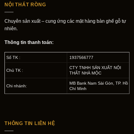
NỘI THẤT RỒNG
Chuyên sản xuất – cung ứng các mặt hàng bàn ghế gỗ tự
nhiên.
Thông tin thanh toán:
Số TK :
1937566777
CTY TNHH SẢN XUẤT NỘI
Chủ TK :
THẤT NHÀ MỘC
MB Bank Nam Sài Gòn, TP. Hồ
Chi nhánh:
Chí Minh
THÔNG TIN LIÊN HỆ