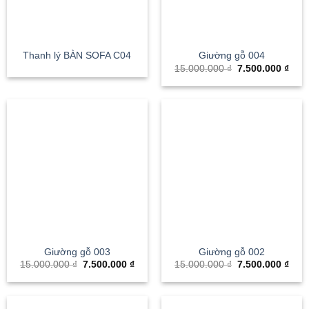
Thanh lý BÀN SOFA C04
Giường gỗ 004
Giá
Giá
15.000.000
₫
7.500.000
₫
gốc
hiện
là:
tại
15.000.000 ₫.
là:
7.50
Giường gỗ 003
Giường gỗ 002
Giá
Giá
Giá
Giá
15.000.000
₫
7.500.000
₫
15.000.000
₫
7.500.000
₫
gốc
hiện
gốc
hiện
là:
tại
là:
tại
15.000.000 ₫.
là:
15.000.000 ₫.
là:
7.500.000 ₫.
7.50