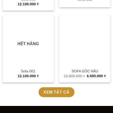
12.100.000
₫
HẾT HÀNG
Sofa 001
SOFA GÓC NÂU
Giá
Giá
12.100.000
₫
12.800.000
₫
6.500.000
₫
gốc
hiện
là:
tại
12.800.000 ₫.
là:
6.50
XEM TẤT CẢ