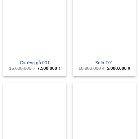
Giường gỗ 001
Sofa T01
Giá
Giá
Giá
Giá
15.000.000
₫
7.500.000
₫
10.800.000
₫
5.000.000
₫
gốc
hiện
gốc
hiện
là:
tại
là:
tại
15.000.000 ₫.
là:
10.800.000 ₫.
là:
7.500.000 ₫.
5.00