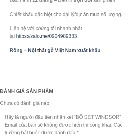
Bảo hành
12 tháng
– Bảo trì
trọn đời
sản phẩm
Chiết khấu đặc biệt cho đại lý/dự án mua số lượng.
Liên hệ với
chú
ng tôi nhanh nhất
tại
https://zalo.me/0904989333
Rồng – Nội thất gỗ Việt Nam xuất khẩu
ĐÁNH GIÁ SẢN PHẨM
Chưa có đánh giá nào.
Hãy là người đầu tiên nhận xét “BỘ SET WINDSOR”
Email của bạn sẽ không được hiển thị công khai.
Các
trường bắt buộc được đánh dấu
*