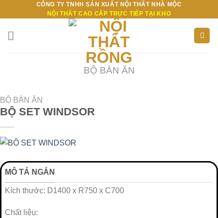
CÔNG TY TNHH SẢN XUẤT NỘI THẤT NHÀ MỘC
Bỏ
NỘI THẤT CAO CẤP TRỰC TIẾP TẠI KHO
qua
nội
dung
BỘ BÀN ĂN
BỘ BÀN ĂN
BỘ SET WINDSOR
MÔ TẢ NGẮN
Kích thước: D1400 x R750 x C700
Chất liệu: