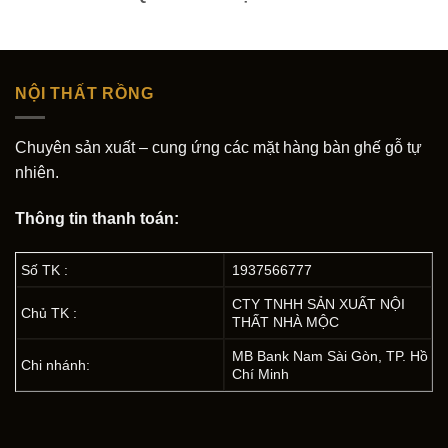
NỘI THẤT RỒNG
Chuyên sản xuất – cung ứng các mặt hàng bàn ghế gỗ tự
nhiên.
Thông tin thanh toán:
Số TK :
1937566777
CTY TNHH SẢN XUẤT NỘI
Chủ TK :
THẤT NHÀ MỘC
MB Bank Nam Sài Gòn, TP. Hồ
Chi nhánh:
Chí Minh