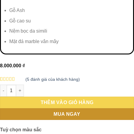
Gỗ Ash
Gỗ cao su
Nệm bọc da simili
Mặt đá marble vân mây
8.000.000
₫
(
5
đánh giá của khách hàng)
3.60
5
trên
BỘ SET WINDSOR số lượng
5 dựa
trên
đánh giá
THÊM VÀO GIỎ HÀNG
MUA NGAY
Tuỳ chọn màu sắc