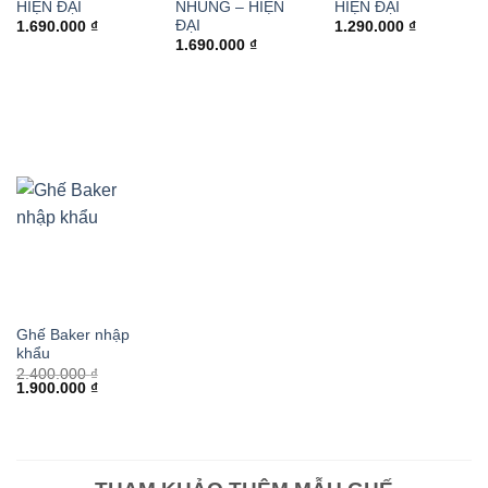
HIỆN ĐẠI
NHUNG – HIỆN
HIỆN ĐẠI
ĐẠI
1.690.000
₫
1.290.000
₫
1.690.000
₫
Ghế Baker nhập
khẩu
2.400.000
₫
Giá
Giá
1.900.000
₫
gốc
hiện
là:
tại
2.400.000 ₫.
là:
1.900.000 ₫.