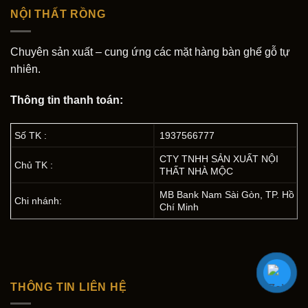
NỘI THẤT RỒNG
Chuyên sản xuất – cung ứng các mặt hàng bàn ghế gỗ tự
nhiên.
Thông tin thanh toán:
Số TK :
1937566777
CTY TNHH SẢN XUẤT NỘI
Chủ TK :
THẤT NHÀ MỘC
MB Bank Nam Sài Gòn, TP. Hồ
Chi nhánh:
Chí Minh
THÔNG TIN LIÊN HỆ