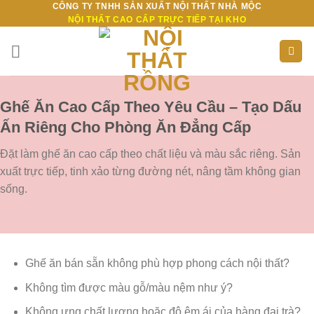
CÔNG TY TNHH SẢN XUẤT NỘI THẤT NHÀ MỘC
Bỏ
NỘI THẤT CAO CẤP TRỰC TIẾP TẠI KHO
qua
nội
dung
Ghế Ăn Cao Cấp Theo Yêu Cầu – Tạo Dấu
Ấn Riêng Cho Phòng Ăn Đẳng Cấp
Đặt làm ghế ăn cao cấp theo chất liệu và màu sắc riêng. Sản
xuất trực tiếp, tinh xảo từng đường nét, nâng tầm không gian
sống.
Ghế ăn bán sẵn không phù hợp phong cách nội thất?
Không tìm được màu gỗ/màu nệm như ý?
Không ưng chất lượng hoặc độ êm ái của hàng đại trà?