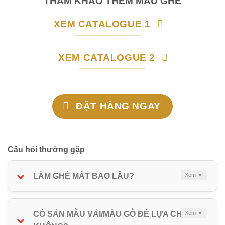
THAM KHẢO THÊM MẪU GHẾ
XEM CATALOGUE 1
XEM CATALOGUE 2
ĐẶT HÀNG NGAY
Câu hỏi thường gặp
LÀM GHẾ MẤT BAO LÂU?
CÓ SẴN MẪU VẢI/MÀU GỖ ĐỂ LỰA CHỌN