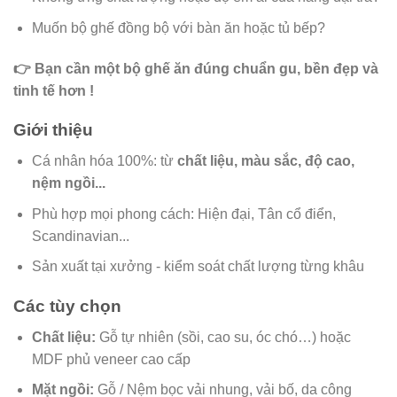
Muốn bộ ghế đồng bộ với bàn ăn hoặc tủ bếp?
👉 Bạn cần một bộ ghế ăn đúng chuẩn gu, bền đẹp và
tinh tế hơn !
Giới thiệu
Cá nhân hóa 100%: từ
chất liệu, màu sắc, độ cao,
nệm ngồi...
Phù hợp mọi phong cách: Hiện đại, Tân cổ điển,
Scandinavian...
Sản xuất tại xưởng - kiểm soát chất lượng từng khâu
Các tùy chọn
Chất liệu:
Gỗ tự nhiên (sồi, cao su, óc chó…) hoặc
MDF phủ veneer cao cấp
Mặt ngồi:
Gỗ / Nệm bọc vải nhung, vải bố, da công