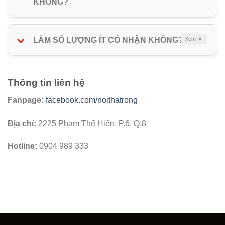
KHÔNG?
LÀM SỐ LƯỢNG ÍT CÓ NHẬN KHÔNG?
Thông tin liên hệ
Fanpage:
facebook.com/noithatrong
Địa chỉ:
2225 Phạm Thế Hiển, P.6, Q.8
Hotline:
0904 989 333